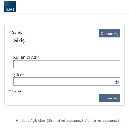
*
Gerekli
Oturum Aç
Giriş
Kullanıcı Adı
*
Şifre
*
*
Gerekli
Oturum Aç
Herkese Açık Alan
Şifrenizi mi unuttunuz?
Adınızı mı unuttunuz?